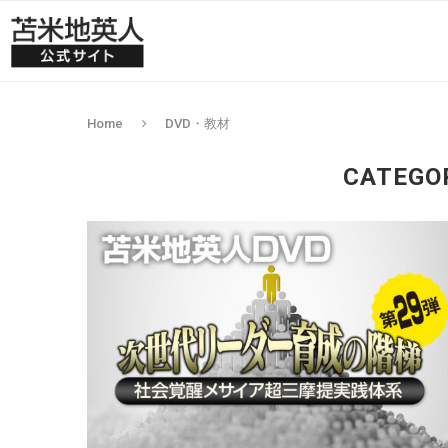
Home
DVD・教材
CATEGO