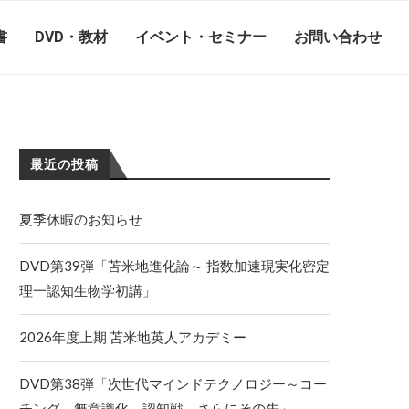
書
DVD・教材
イベント・セミナー
お問い合わせ
最近の投稿
夏季休暇のお知らせ
DVD第39弾「苫米地進化論～ 指数加速現実化密定
理一認知生物学初講」
2026年度上期 苫米地英人アカデミー
DVD第38弾「次世代マインドテクノロジー～コー
チング、無意識化、認知戦、さらにその先」