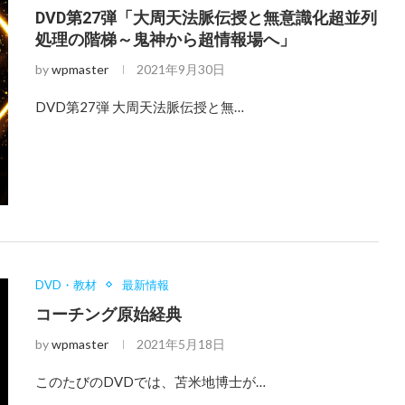
DVD第27弾「大周天法脈伝授と無意識化超並列
処理の階梯～鬼神から超情報場へ」
by
wpmaster
2021年9月30日
DVD第27弾 大周天法脈伝授と無…
DVD・教材
最新情報
コーチング原始経典
by
wpmaster
2021年5月18日
このたびのDVDでは、苫米地博士が…