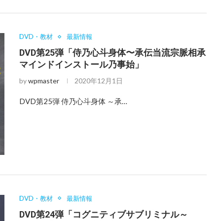
DVD・教材
最新情報
DVD第25弾「侍乃心斗身体〜承伝当流宗脈相承
マインドインストール乃事始」
by
wpmaster
2020年12月1日
DVD第25弾 侍乃心斗身体 ～承…
DVD・教材
最新情報
DVD第24弾「コグニティブサブリミナル～