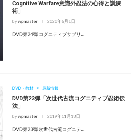
Cognitive Warfare意識外忍法の心得と訓練
術」
by
wpmaster
2020年6月1日
DVD第24弾 コグニティブサブリ…
DVD・教材
最新情報
DVD第23弾「次世代古流コグニティブ忍術伝
法」
by
wpmaster
2019年11月18日
DVD第23弾 次世代古流コグニテ…