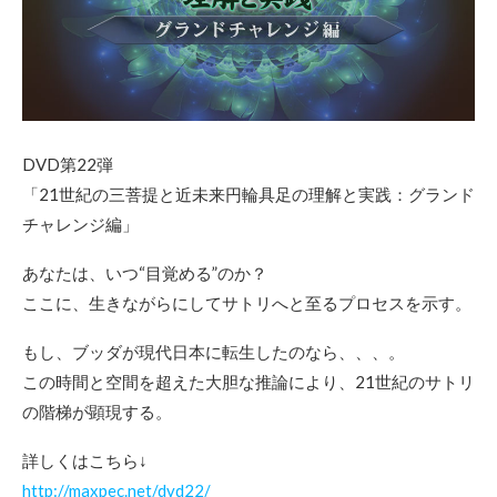
DVD第22弾
「21世紀の三菩提と近未来円輪具足の理解と実践：グランド
チャレンジ編」
あなたは、いつ“目覚める”のか？
ここに、生きながらにしてサトリへと至るプロセスを示す。
もし、ブッダが現代日本に転生したのなら、、、。
この時間と空間を超えた大胆な推論により、21世紀のサトリ
の階梯が顕現する。
詳しくはこちら↓
http://maxpec.net/dvd22/