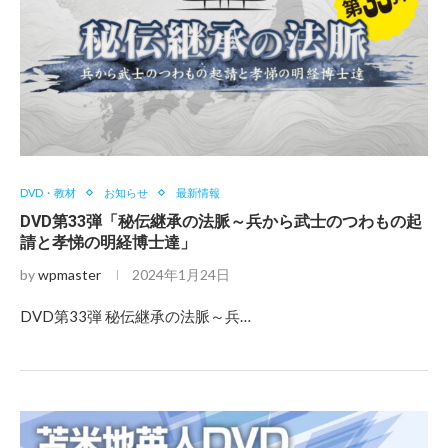
DVD・教材
お知らせ
最新情報
DVD第33弾「秘伝継承の法脈～兵から武士のつわもの起
請と孝悌の明経博士達」
by
wpmaster
2024年1月24日
DVD第33弾 秘伝継承の法脈～兵…