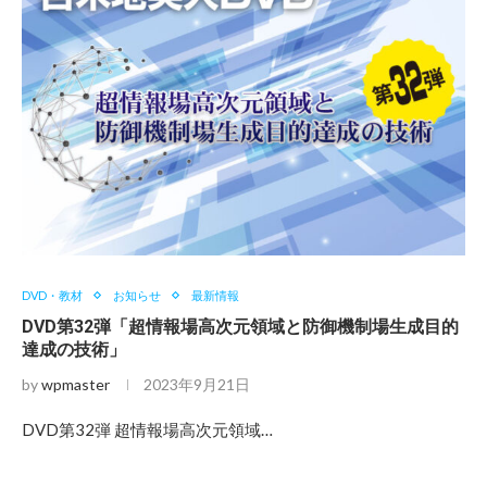
DVD・教材
お知らせ
最新情報
DVD第32弾「超情報場高次元領域と防御機制場生成目的
達成の技術」
by
wpmaster
2023年9月21日
DVD第32弾 超情報場高次元領域…