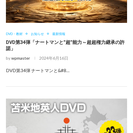
DVD・教材
お知らせ
最新情報
DVD第34弾「ナートマンと”超”能力～超超権力継承の許
諾」
by
wpmaster
2024年6月16日
DVD第34弾 ナートマンと&#8…