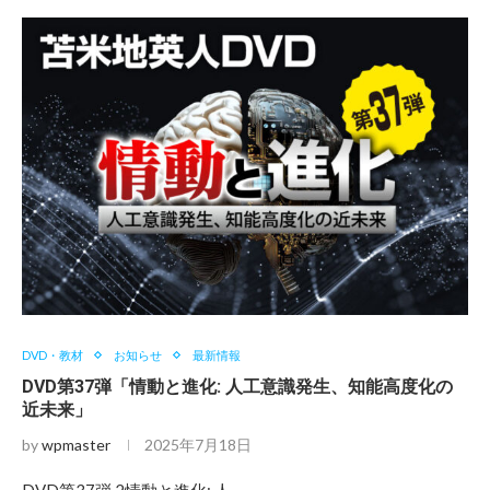
DVD・教材
お知らせ
最新情報
DVD第37弾「情動と進化: 人工意識発生、知能高度化の
近未来」
by
wpmaster
2025年7月18日