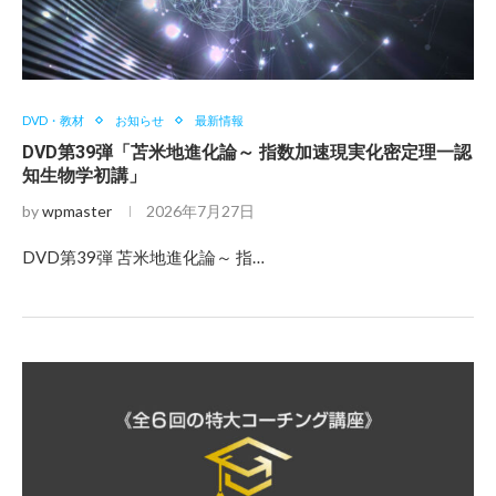
DVD・教材
お知らせ
最新情報
DVD第39弾「苫米地進化論～ 指数加速現実化密定理一認
知生物学初講」
by
wpmaster
2026年7月27日
DVD第39弾 苫米地進化論～ 指…