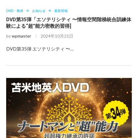
DVD・教材
お知らせ
最新情報
DVD第35弾「エソテリシティ 〜情報空間階梯統合訓練体
験による“超”能力密教的習得]
by
wpmaster
2024年10月21日
DVD第35弾 エソテリシティ 〜…