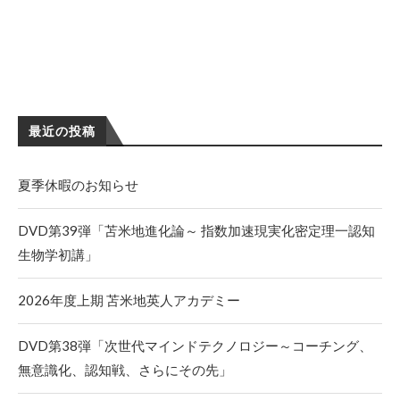
最近の投稿
夏季休暇のお知らせ
DVD第39弾「苫米地進化論～ 指数加速現実化密定理一認知
生物学初講」
2026年度上期 苫米地英人アカデミー
DVD第38弾「次世代マインドテクノロジー～コーチング、
無意識化、認知戦、さらにその先」