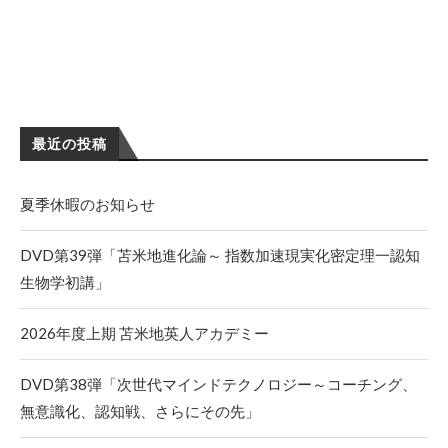
最近の投稿
夏季休暇のお知らせ
DVD第39弾「苫米地進化論～ 指数加速現実化密定理一認知
生物学初講」
2026年度上期 苫米地英人アカデミー
DVD第38弾「次世代マインドテクノロジー～コーチング、
無意識化、認知戦、さらにその先」