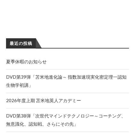
最近の投稿
夏季休暇のお知らせ
DVD第39弾「苫米地進化論～ 指数加速現実化密定理一認知
生物学初講」
2026年度上期 苫米地英人アカデミー
DVD第38弾「次世代マインドテクノロジー～コーチング、
無意識化、認知戦、さらにその先」