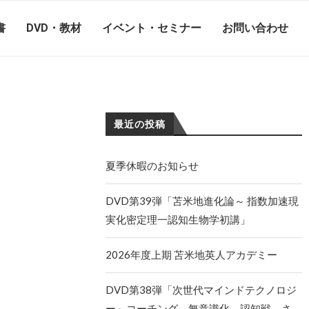
書
DVD・教材
イベント・セミナー
お問い合わせ
最近の投稿
夏季休暇のお知らせ
DVD第39弾「苫米地進化論～ 指数加速現
実化密定理一認知生物学初講」
2026年度上期 苫米地英人アカデミー
DVD第38弾「次世代マインドテクノロジ
ー～コーチング、無意識化、認知戦、さ