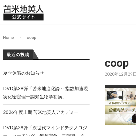
Home
coop
最近の投稿
coop
夏季休暇のお知らせ
2020年12月29
DVD第39弾「苫米地進化論～ 指数加速現
実化密定理一認知生物学初講」
2026年度上期 苫米地英人アカデミー
DVD第38弾「次世代マインドテクノロジ
ー～コーチング、無意識化、認知戦、さ