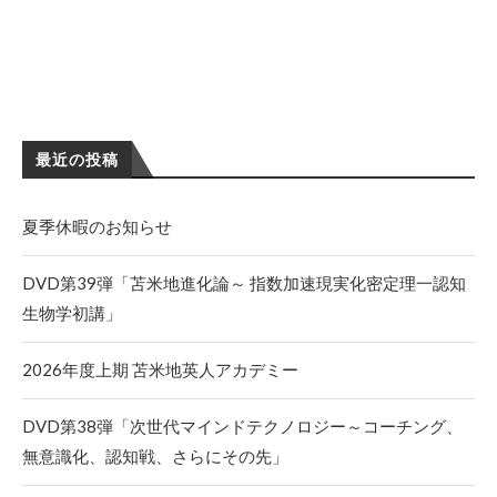
最近の投稿
夏季休暇のお知らせ
DVD第39弾「苫米地進化論～ 指数加速現実化密定理一認知
生物学初講」
2026年度上期 苫米地英人アカデミー
DVD第38弾「次世代マインドテクノロジー～コーチング、
無意識化、認知戦、さらにその先」