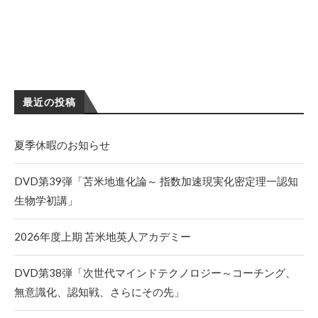
最近の投稿
夏季休暇のお知らせ
DVD第39弾「苫米地進化論～ 指数加速現実化密定理一認知
生物学初講」
2026年度上期 苫米地英人アカデミー
DVD第38弾「次世代マインドテクノロジー～コーチング、
無意識化、認知戦、さらにその先」