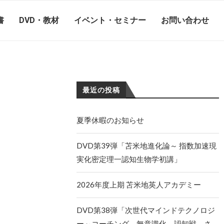
書
DVD・教材
イベント・セミナー
お問い合わせ
最近の投稿
夏季休暇のお知らせ
DVD第39弾「苫米地進化論～ 指数加速現
実化密定理一認知生物学初講」
2026年度上期 苫米地英人アカデミー
DVD第38弾「次世代マインドテクノロジ
ー～コーチング、無意識化、認知戦、さ