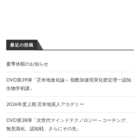
最近の投稿
夏季休暇のお知らせ
DVD第39弾「苫米地進化論～ 指数加速現実化密定理一認知
生物学初講」
2026年度上期 苫米地英人アカデミー
DVD第38弾「次世代マインドテクノロジー～コーチング、
無意識化、認知戦、さらにその先」