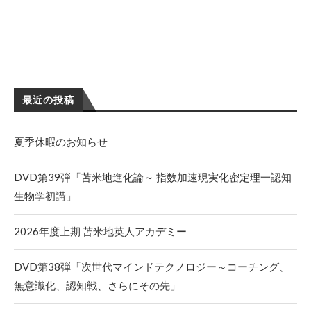
最近の投稿
夏季休暇のお知らせ
DVD第39弾「苫米地進化論～ 指数加速現実化密定理一認知
生物学初講」
2026年度上期 苫米地英人アカデミー
DVD第38弾「次世代マインドテクノロジー～コーチング、
無意識化、認知戦、さらにその先」