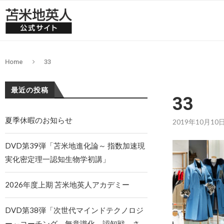
Home
33
最近の投稿
33
夏季休暇のお知らせ
2019年10月10
DVD第39弾「苫米地進化論～ 指数加速現
実化密定理一認知生物学初講」
2026年度上期 苫米地英人アカデミー
DVD第38弾「次世代マインドテクノロジ
ー～コーチング、無意識化、認知戦、さ