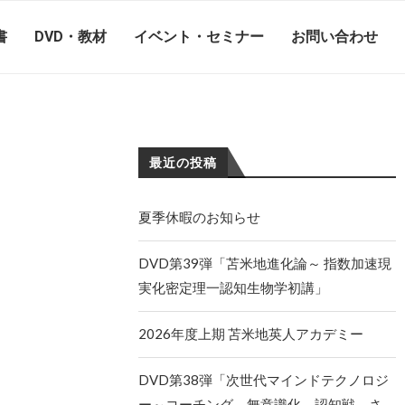
書
DVD・教材
イベント・セミナー
お問い合わせ
最近の投稿
夏季休暇のお知らせ
DVD第39弾「苫米地進化論～ 指数加速現
実化密定理一認知生物学初講」
2026年度上期 苫米地英人アカデミー
DVD第38弾「次世代マインドテクノロジ
ー～コーチング、無意識化、認知戦、さ