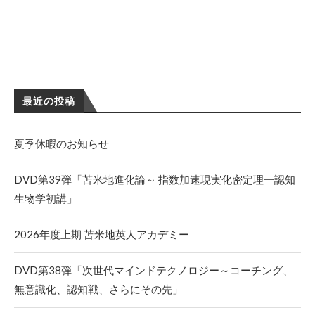
最近の投稿
夏季休暇のお知らせ
DVD第39弾「苫米地進化論～ 指数加速現実化密定理一認知
生物学初講」
2026年度上期 苫米地英人アカデミー
DVD第38弾「次世代マインドテクノロジー～コーチング、
無意識化、認知戦、さらにその先」