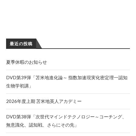
最近の投稿
夏季休暇のお知らせ
DVD第39弾「苫米地進化論～ 指数加速現実化密定理一認知
生物学初講」
2026年度上期 苫米地英人アカデミー
DVD第38弾「次世代マインドテクノロジー～コーチング、
無意識化、認知戦、さらにその先」