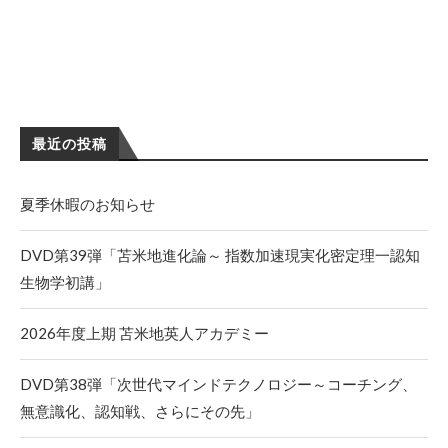
最近の投稿
夏季休暇のお知らせ
DVD第39弾「苫米地進化論～ 指数加速現実化密定理一認知
生物学初講」
2026年度上期 苫米地英人アカデミー
DVD第38弾「次世代マインドテクノロジー～コーチング、
無意識化、認知戦、さらにその先」