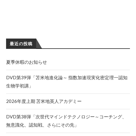
最近の投稿
夏季休暇のお知らせ
DVD第39弾「苫米地進化論～ 指数加速現実化密定理一認知
生物学初講」
2026年度上期 苫米地英人アカデミー
DVD第38弾「次世代マインドテクノロジー～コーチング、
無意識化、認知戦、さらにその先」